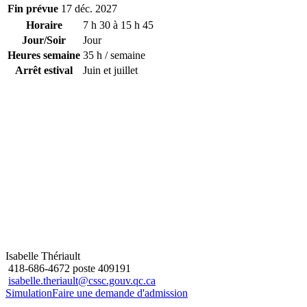
Fin prévue
17 déc. 2027
Horaire
7 h 30 à 15 h 45
Jour/Soir
Jour
Heures semaine
35 h / semaine
Arrêt estival
Juin et juillet
Isabelle Thériault
418-686-4672 poste 409191
isabelle.theriault@cssc.gouv.qc.ca
Simulation
Faire une demande d'admission