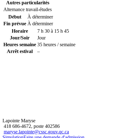
Autres particularités
Alternance travail-études
Début
À déterminer
Fin prévue
À déterminer
Horaire
7 h 30 à 15 h 45
Jour/Soir
Jour
Heures semaine
35 heures / semaine
Arrêt estival
–
Lapointe Maryse
418 686-4672, poste 402586
maryse.lapointe@cssc.gouv.qc.ca
Simulation
Faire une demande d'admission