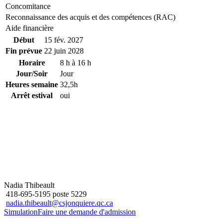
Concomitance
Reconnaissance des acquis et des compétences (RAC)
Aide financière
Début
15 fév. 2027
Fin prévue
22 juin 2028
Horaire
8 h à 16 h
Jour/Soir
Jour
Heures semaine
32,5h
Arrêt estival
oui
Nadia Thibeault
418-695-5195 poste 5229
nadia.thibeault@csjonquiere.qc.ca
Simulation
Faire une demande d'admission