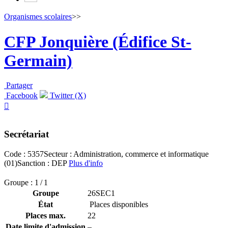
Organismes scolaires
>>
CFP Jonquière (Édifice St-
Germain)
Partager
Facebook
Twitter (X)

Secrétariat
Code : 5357
Secteur : Administration, commerce et informatique
(01)
Sanction : DEP
Plus d'info
Groupe : 1 / 1
Groupe
26SEC1
État
Places disponibles
Places max.
22
Date limite d'admission
–