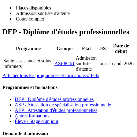
Places disponibles
Admission sur liste d'attente
Cours complet
DEP - Diplôme d'études professionnelles
Date de
Programme
Groupe
État
J/S
début
Admission
Santé, assistance et soins
ASI08261
sur liste
Jour
25 août 2026
infirmiers
d'attente
Afficher tous les programmes et formations offerts
Programmes et formations
DEP - Diplôme d'études professionnelles
ASP - Attestation de spécialisation professionnelle
AEP - Attestation d'études professionnelles
Autres formations
Élève / Stage d'un jour
Demande d'admission