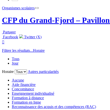
Organismes scolaires
>>
CFP du Grand-Fjord – Pavillon
Partager
Facebook
Twitter (X)

Filtrer les résultats...
Horaire
Tous
Jour
Horaire
Autres particularités
Aucune
Aide financière
Concomitance
Enseignement individualisé
Formation à distance
Formation en ligne
Reconnaissance des acquis et des compétences (RAC)