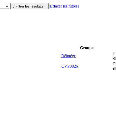
[Effacer les filtres]
Groupe
P
Réintégr.
d
P
CVP0826
d