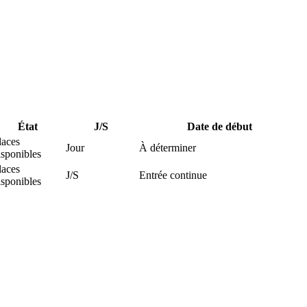
État
J/S
Date de début
laces
Jour
À déterminer
isponibles
laces
J/S
Entrée continue
isponibles