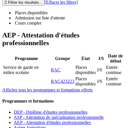
[Effacer les filtres]
Places disponibles
Admission sur liste d'attente
Cours complet
AEP - Attestation d'études
professionnelles
Date de
Programme
Groupe
État
J/S
début
Service de garde en
Places
Entrée
RAC
J/S
milieu scolaire
disponibles
continue
Places
Entrée
RAC423223
J/S
disponibles
continue
Afficher tous les programmes et formations offerts
Programmes et formations
DEP - Diplôme d'études professionnelles
ASP - Attestation de spécialisation professionnelle
AEP - Attestation d'études professionnelles
Autres formations