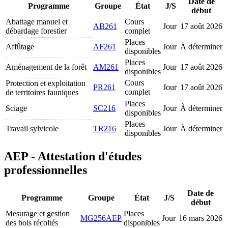
Date de
Programme
Groupe
État
J/S
début
Abattage manuel et
Cours
AB261
Jour
17 août 2026
débardage forestier
complet
Places
Affûtage
AF261
Jour
À déterminer
disponibles
Places
Aménagement de la forêt
AM261
Jour
17 août 2026
disponibles
Cours
Protection et exploitation
PR261
Jour
17 août 2026
complet
de territoires fauniques
Places
Sciage
SC216
Jour
À déterminer
disponibles
Places
Travail sylvicole
TR216
Jour
À déterminer
disponibles
AEP - Attestation d'études
professionnelles
Date de
Programme
Groupe
État
J/S
début
Mesurage et gestion
Places
MG256AEP
Jour
16 mars 2026
des bois récoltés
disponibles