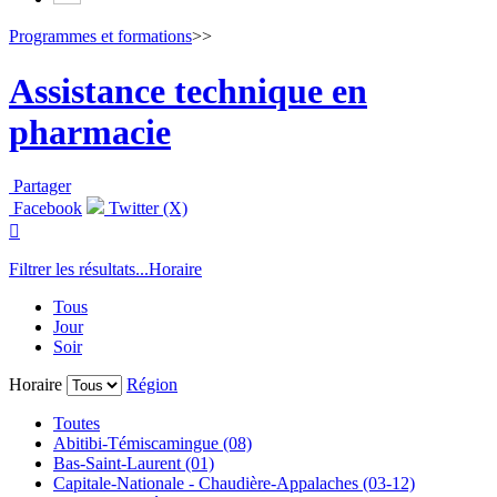
Programmes et formations
>>
Assistance technique en
pharmacie
Partager
Facebook
Twitter (X)

Filtrer les résultats...
Horaire
Tous
Jour
Soir
Horaire
Région
Toutes
Abitibi-Témiscamingue (08)
Bas-Saint-Laurent (01)
Capitale-Nationale - Chaudière-Appalaches (03-12)