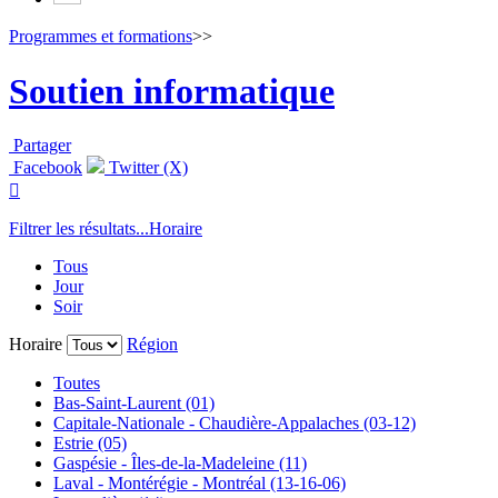
Programmes et formations
>>
Soutien informatique
Partager
Facebook
Twitter (X)

Filtrer les résultats...
Horaire
Tous
Jour
Soir
Horaire
Région
Toutes
Bas-Saint-Laurent (01)
Capitale-Nationale - Chaudière-Appalaches (03-12)
Estrie (05)
Gaspésie - Îles-de-la-Madeleine (11)
Laval - Montérégie - Montréal (13-16-06)