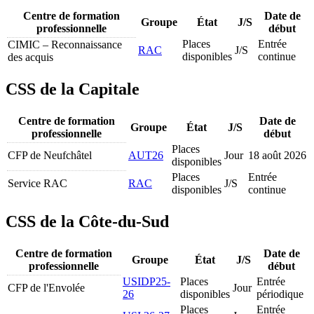
Centre de formation
Date de
Groupe
État
J/S
professionnelle
début
Places
Entrée
CIMIC – Reconnaissance
RAC
J/S
disponibles
continue
des acquis
CSS de la Capitale
Centre de formation
Date de
Groupe
État
J/S
professionnelle
début
Places
CFP de Neufchâtel
AUT26
Jour
18 août 2026
disponibles
Places
Entrée
Service RAC
RAC
J/S
disponibles
continue
CSS de la Côte-du-Sud
Centre de formation
Date de
Groupe
État
J/S
professionnelle
début
USIDP25-
Places
Entrée
CFP de l'Envolée
Jour
26
disponibles
périodique
Places
Entrée