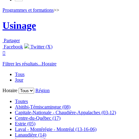
Programmes et formations
>>
Usinage
Partager
Facebook
Twitter (X)

Filtrer les résultats...
Horaire
Tous
Jour
Horaire
Région
Toutes
Abitibi-Témiscamingue (08)
Capitale-Nationale - Chaudière-Appalaches (03-12)
Centre-du-Québec (17)
Estrie (05)
Laval - Montérégie - Montréal (13-16-06)
Lanaudière (14)