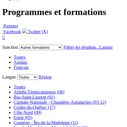
Programmes et formations
Partager
Facebook
Twitter (X)

Sanction
Filtrer les résultats...
Langue
Toutes
Anglais
Français
Langue
Région
Toutes
Abitibi-Témiscamingue (08)
Bas-Saint-Laurent (01)
Capitale-Nationale - Chaudière-Appalaches (03-12)
Centre-du-Québec (17)
Côte-Nord (09)
Estrie (05)
Gaspésie - Îles-de-la-Madeleine (11)