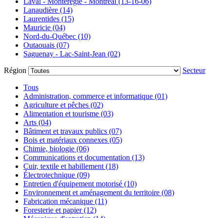
Laval - Montérégie - Montréal (13-16-06)
Lanaudière (14)
Laurentides (15)
Mauricie (04)
Nord-du-Québec (10)
Outaouais (07)
Saguenay - Lac-Saint-Jean (02)
Région
Secteur
Tous
Administration, commerce et informatique (01)
Agriculture et pêches (02)
Alimentation et tourisme (03)
Arts (04)
Bâtiment et travaux publics (07)
Bois et matériaux connexes (05)
Chimie, biologie (06)
Communications et documentation (13)
Cuir, textile et habillement (18)
Électrotechnique (09)
Entretien d'équipement motorisé (10)
Environnement et aménagement du territoire (08)
Fabrication mécanique (11)
Foresterie et papier (12)