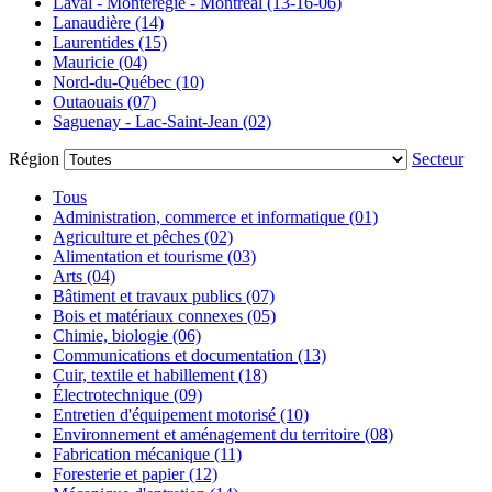
Laval - Montérégie - Montréal (13-16-06)
Lanaudière (14)
Laurentides (15)
Mauricie (04)
Nord-du-Québec (10)
Outaouais (07)
Saguenay - Lac-Saint-Jean (02)
Région
Secteur
Tous
Administration, commerce et informatique (01)
Agriculture et pêches (02)
Alimentation et tourisme (03)
Arts (04)
Bâtiment et travaux publics (07)
Bois et matériaux connexes (05)
Chimie, biologie (06)
Communications et documentation (13)
Cuir, textile et habillement (18)
Électrotechnique (09)
Entretien d'équipement motorisé (10)
Environnement et aménagement du territoire (08)
Fabrication mécanique (11)
Foresterie et papier (12)