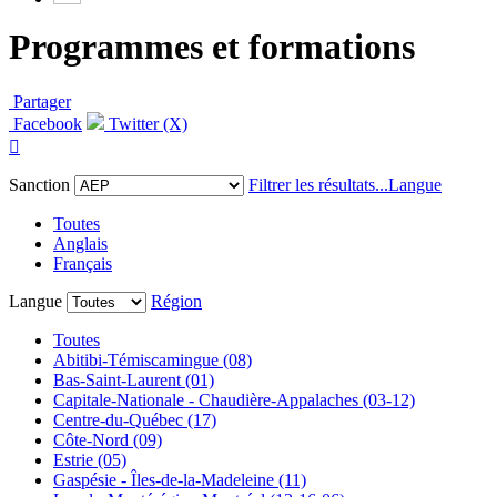
Programmes et formations
Partager
Facebook
Twitter (X)

Sanction
Filtrer les résultats...
Langue
Toutes
Anglais
Français
Langue
Région
Toutes
Abitibi-Témiscamingue (08)
Bas-Saint-Laurent (01)
Capitale-Nationale - Chaudière-Appalaches (03-12)
Centre-du-Québec (17)
Côte-Nord (09)
Estrie (05)
Gaspésie - Îles-de-la-Madeleine (11)