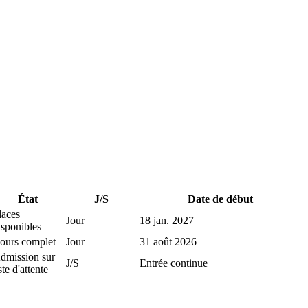
État
J/S
Date de début
laces
Jour
18 jan. 2027
isponibles
ours complet
Jour
31 août 2026
dmission sur
J/S
Entrée continue
ste d'attente