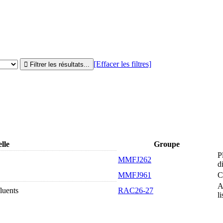
[Effacer les filtres]
lle
Groupe
P
MMFJ262
d
MMFJ961
C
A
luents
RAC26-27
li