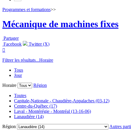
Programmes et formations
>>
Mécanique de machines fixes
Partager
Facebook
Twitter (X)

Filtrer les résultats...
Horaire
Tous
Jour
Horaire
Région
Toutes
Capitale-Nationale - Chaudière-Appalaches (03-12)
Centre-du-Québec (17)
Laval - Montérégie - Montréal (13-16-06)
Lanaudière (14)
Région
Autres parti