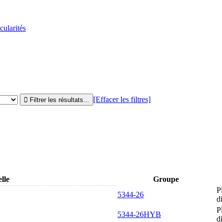
cularités
[Effacer les filtres]
lle
Groupe
P
5344-26
d
P
5344-26HYB
d