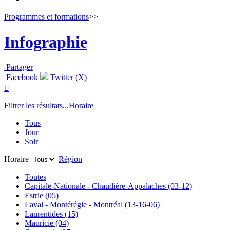
Programmes et formations
>>
Infographie
Partager
Facebook
Twitter (X)

Filtrer les résultats...
Horaire
Tous
Jour
Soir
Horaire
Région
Toutes
Capitale-Nationale - Chaudière-Appalaches (03-12)
Estrie (05)
Laval - Montérégie - Montréal (13-16-06)
Laurentides (15)
Mauricie (04)