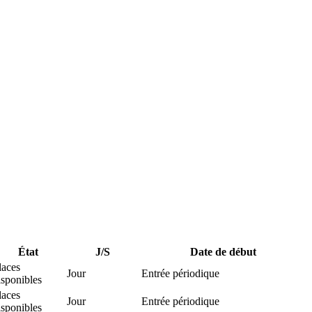
État
J/S
Date de début
laces
Jour
Entrée périodique
isponibles
laces
Jour
Entrée périodique
isponibles