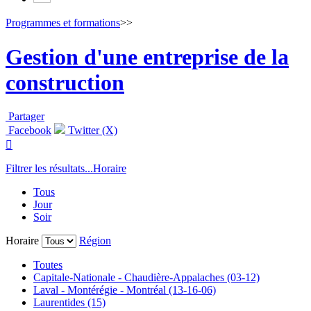
Programmes et formations
>>
Gestion d'une entreprise de la
construction
Partager
Facebook
Twitter (X)

Filtrer les résultats...
Horaire
Tous
Jour
Soir
Horaire
Région
Toutes
Capitale-Nationale - Chaudière-Appalaches (03-12)
Laval - Montérégie - Montréal (13-16-06)
Laurentides (15)