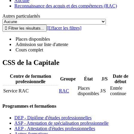
Aucune
Reconnaissance des acquis et des compétences (RAC)
Autres particularités
[Effacer les filtres]
Places disponibles
Admission sur liste d'attente
Cours complet
CSS de la Capitale
Centre de formation
Date de
Groupe
État
J/S
professionnelle
début
Places
Entrée
Service RAC
RAC
J/S
disponibles
continue
Programmes et formations
DEP - Diplôme d'études professionnelles
ASP - Attestation de spécialisation professionnelle
AEP - Attestation d'études professionnelles
Autres formations