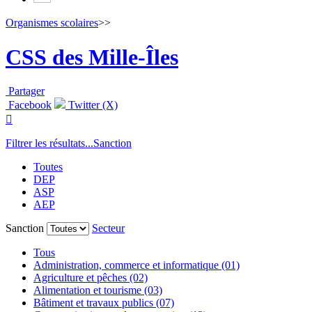
Organismes scolaires
>>
CSS des Mille-Îles
Partager
Facebook
Twitter (X)

Filtrer les résultats...
Sanction
Toutes
DEP
ASP
AEP
Sanction
Secteur
Tous
Administration, commerce et informatique (01)
Agriculture et pêches (02)
Alimentation et tourisme (03)
Bâtiment et travaux publics (07)