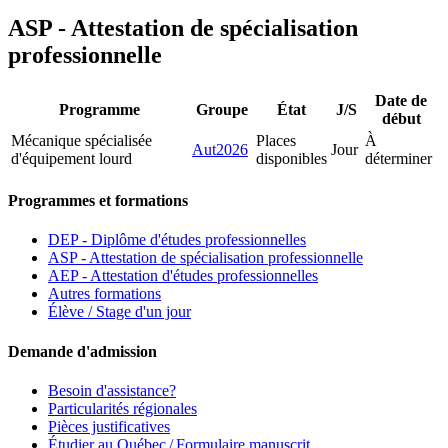
ASP - Attestation de spécialisation
professionnelle
Date de
Programme
Groupe
État
J/S
début
Mécanique spécialisée
Places
À
Aut2026
Jour
d'équipement lourd
disponibles
déterminer
Programmes et formations
DEP - Diplôme d'études professionnelles
ASP - Attestation de spécialisation professionnelle
AEP - Attestation d'études professionnelles
Autres formations
Élève / Stage d'un jour
Demande d'admission
Besoin d'assistance?
Particularités régionales
Pièces justificatives
Étudier au Québec / Formulaire manuscrit