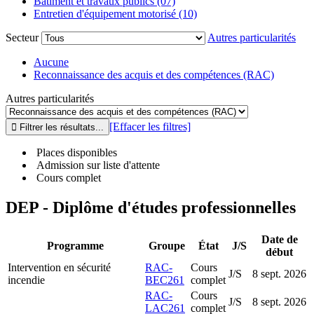
Bâtiment et travaux publics (07)
Entretien d'équipement motorisé (10)
Secteur
Autres particularités
Aucune
Reconnaissance des acquis et des compétences (RAC)
Autres particularités
[Effacer les filtres]
Places disponibles
Admission sur liste d'attente
Cours complet
DEP - Diplôme d'études professionnelles
Date de
Programme
Groupe
État
J/S
début
Intervention en sécurité
RAC-
Cours
J/S
8 sept. 2026
incendie
BEC261
complet
RAC-
Cours
J/S
8 sept. 2026
LAC261
complet