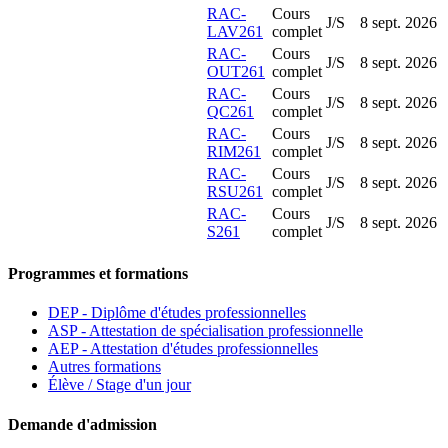
RAC-
Cours
J/S
8 sept. 2026
LAV261
complet
RAC-
Cours
J/S
8 sept. 2026
OUT261
complet
RAC-
Cours
J/S
8 sept. 2026
QC261
complet
RAC-
Cours
J/S
8 sept. 2026
RIM261
complet
RAC-
Cours
J/S
8 sept. 2026
RSU261
complet
RAC-
Cours
J/S
8 sept. 2026
S261
complet
Programmes et formations
DEP - Diplôme d'études professionnelles
ASP - Attestation de spécialisation professionnelle
AEP - Attestation d'études professionnelles
Autres formations
Élève / Stage d'un jour
Demande d'admission