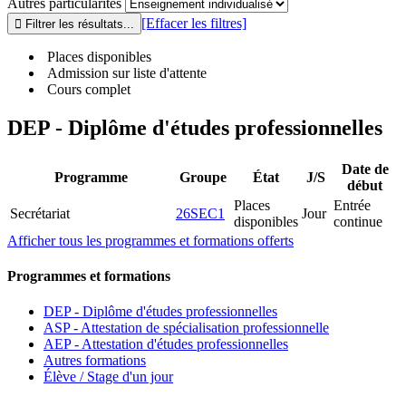
Autres particularités
[Effacer les filtres]
Places disponibles
Admission sur liste d'attente
Cours complet
DEP - Diplôme d'études professionnelles
Date de
Programme
Groupe
État
J/S
début
Places
Entrée
Secrétariat
26SEC1
Jour
disponibles
continue
Afficher tous les programmes et formations offerts
Programmes et formations
DEP - Diplôme d'études professionnelles
ASP - Attestation de spécialisation professionnelle
AEP - Attestation d'études professionnelles
Autres formations
Élève / Stage d'un jour